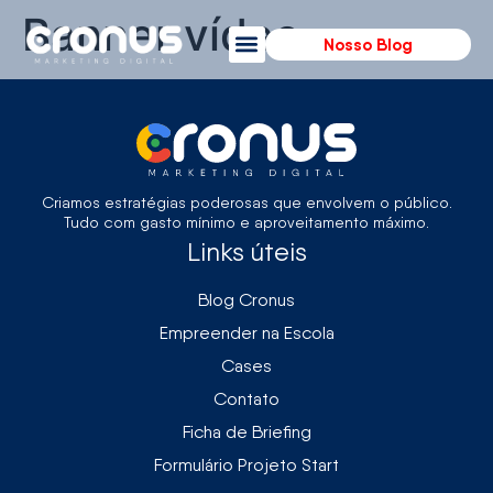
Banner vídeo
Nosso Blog
Sobre A Cronus
Empreender Na Escola
Área Restrita
Criamos estratégias poderosas que envolvem o público.
Tudo com gasto mínimo e aproveitamento máximo.
Links úteis
Blog Cronus
Empreender na Escola
Cases
Contato
Ficha de Briefing
Formulário Projeto Start